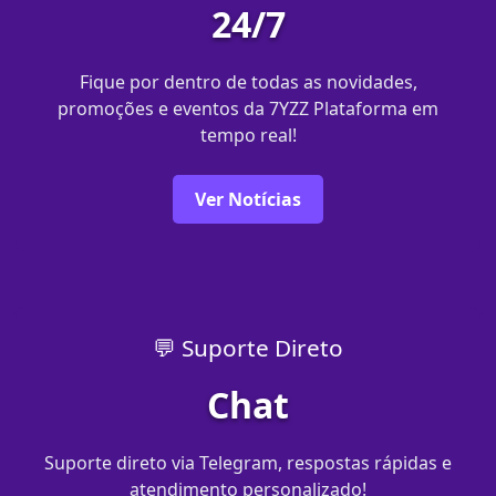
24/7
Fique por dentro de todas as novidades,
promoções e eventos da 7YZZ Plataforma em
tempo real!
Ver Notícias
💬 Suporte Direto
Chat
Suporte direto via Telegram, respostas rápidas e
atendimento personalizado!