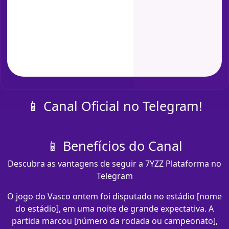
📱 Canal Oficial no Telegram!
📱 Benefícios do Canal
Descubra as vantagens de seguir a 7YZZ Plataforma no
Telegram
O jogo do Vasco ontem foi disputado no estádio [nome
do estádio], em uma noite de grande expectativa. A
partida marcou [número da rodada ou campeonato],