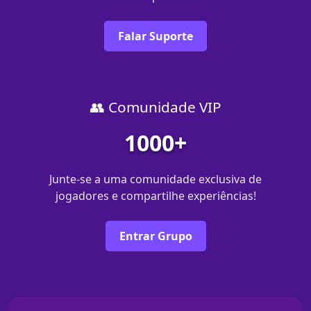
Falar Suporte
👥 Comunidade VIP
1000+
Junte-se a uma comunidade exclusiva de
jogadores e compartilhe experiências!
Entrar Grupo