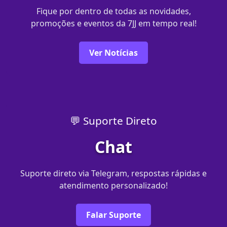
Fique por dentro de todas as novidades,
promoções e eventos da 7JJ em tempo real!
Ver Notícias
💬 Suporte Direto
Chat
Suporte direto via Telegram, respostas rápidas e
atendimento personalizado!
Falar Suporte