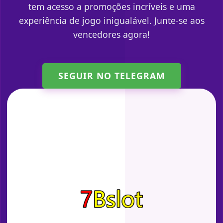
tem acesso a promoções incríveis e uma
experiência de jogo inigualável. Junte-se aos
vencedores agora!
SEGUIR NO TELEGRAM