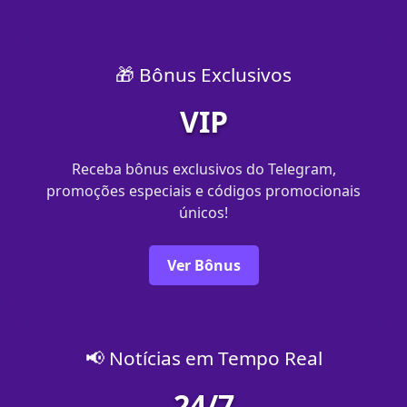
🎁 Bônus Exclusivos
VIP
Receba bônus exclusivos do Telegram,
promoções especiais e códigos promocionais
únicos!
Ver Bônus
📢 Notícias em Tempo Real
24/7