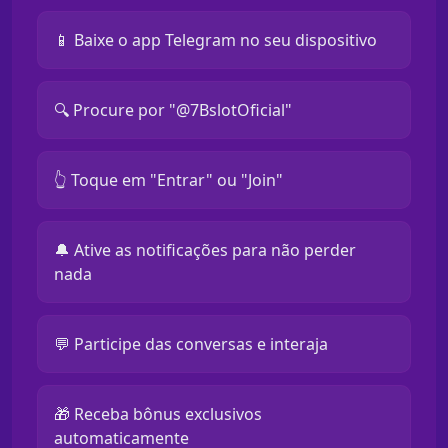
📱 Baixe o app Telegram no seu dispositivo
🔍 Procure por "@7BslotOficial"
👆 Toque em "Entrar" ou "Join"
🔔 Ative as notificações para não perder
nada
💬 Participe das conversas e interaja
🎁 Receba bônus exclusivos
automaticamente