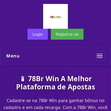
Login
Registrar-se
Menu
📱 78Br Win A Melhor
Plataforma de Apostas
Cadastre-se na 78Br Win para ganhar bônus no
cadastro e em cada recarga. Com a 78Br Win, você