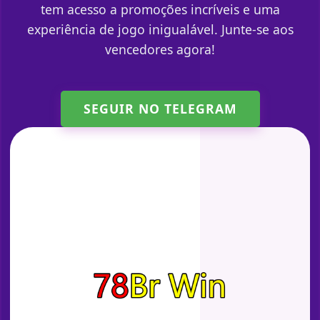
tem acesso a promoções incríveis e uma
experiência de jogo inigualável. Junte-se aos
vencedores agora!
SEGUIR NO TELEGRAM