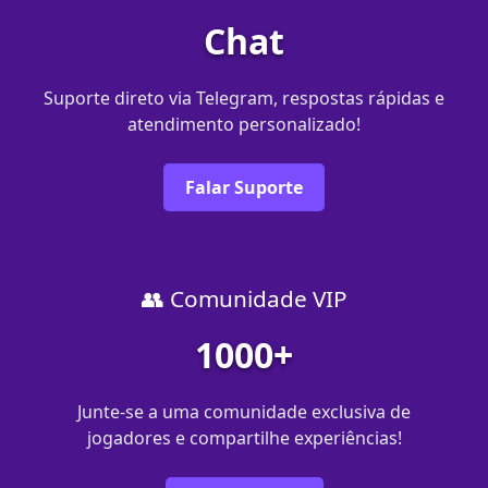
Chat
Suporte direto via Telegram, respostas rápidas e
atendimento personalizado!
Falar Suporte
👥 Comunidade VIP
1000+
Junte-se a uma comunidade exclusiva de
jogadores e compartilhe experiências!