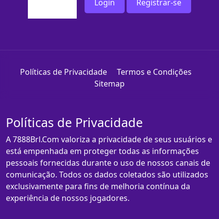
Login
Registrar-se
Políticas de Privacidade
Termos e Condições
Sitemap
Políticas de Privacidade
A 7888Brl.Com valoriza a privacidade de seus usuários e
está empenhada em proteger todas as informações
pessoais fornecidas durante o uso de nossos canais de
comunicação. Todos os dados coletados são utilizados
exclusivamente para fins de melhoria contínua da
experiência de nossos jogadores.