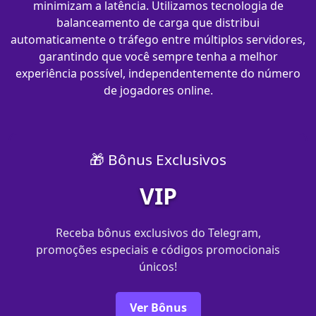
minimizam a latência. Utilizamos tecnologia de
balanceamento de carga que distribui
automaticamente o tráfego entre múltiplos servidores,
garantindo que você sempre tenha a melhor
experiência possível, independentemente do número
de jogadores online.
🎁 Bônus Exclusivos
VIP
Receba bônus exclusivos do Telegram,
promoções especiais e códigos promocionais
únicos!
Ver Bônus