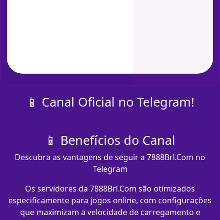
📱 Canal Oficial no Telegram!
📱 Benefícios do Canal
Descubra as vantagens de seguir a 7888Brl.Com no
Telegram
Os servidores da 7888Brl.Com são otimizados
especificamente para jogos online, com configurações
que maximizam a velocidade de carregamento e