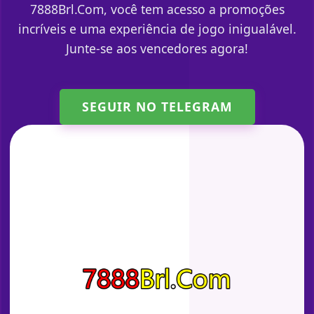
7888Brl.Com, você tem acesso a promoções
incríveis e uma experiência de jogo inigualável.
Junte-se aos vencedores agora!
SEGUIR NO TELEGRAM