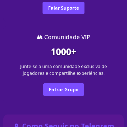
Falar Suporte
👥 Comunidade VIP
1000+
Junte-se a uma comunidade exclusiva de
jogadores e compartilhe experiências!
Entrar Grupo
📱 Como Seguir no Telegram