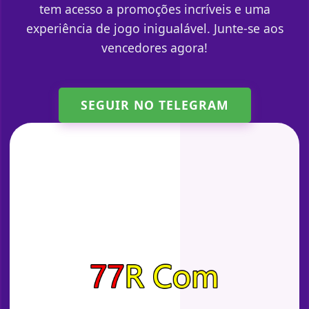
tem acesso a promoções incríveis e uma
experiência de jogo inigualável. Junte-se aos
vencedores agora!
SEGUIR NO TELEGRAM