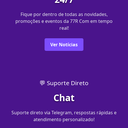
Fique por dentro de todas as novidades,
promoções e eventos da 77R Com em tempo
real!
Ver Notícias
💬 Suporte Direto
Chat
Suporte direto via Telegram, respostas rápidas e
atendimento personalizado!