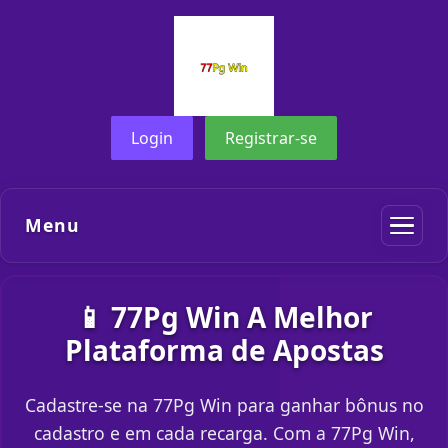
Login
Registrar-se
Menu
📱 77Pg Win A Melhor
Plataforma de Apostas
Cadastre-se na 77Pg Win para ganhar bônus no
cadastro e em cada recarga. Com a 77Pg Win,