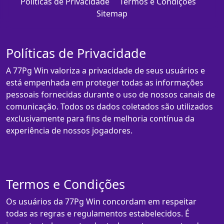
Políticas de Privacidade
Termos e Condições
Sitemap
Políticas de Privacidade
A 77Pg Win valoriza a privacidade de seus usuários e
está empenhada em proteger todas as informações
pessoais fornecidas durante o uso de nossos canais de
comunicação. Todos os dados coletados são utilizados
exclusivamente para fins de melhoria contínua da
experiência de nossos jogadores.
Termos e Condições
Os usuários da 77Pg Win concordam em respeitar
todas as regras e regulamentos estabelecidos. É