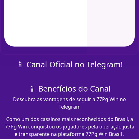
📱 Canal Oficial no Telegram!
📱 Benefícios do Canal
Descubra as vantagens de seguir a 77Pg Win no
Telegram
Como um dos cassinos mais reconhecidos do Brasil, a
77Pg Win conquistou os jogadores pela operação justa
e transparente na plataforma 77Pg Win Brasil .