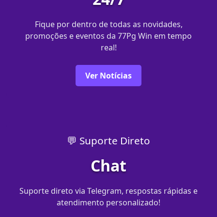
Fique por dentro de todas as novidades,
promoções e eventos da 77Pg Win em tempo
real!
Ver Notícias
💬 Suporte Direto
Chat
Suporte direto via Telegram, respostas rápidas e
atendimento personalizado!