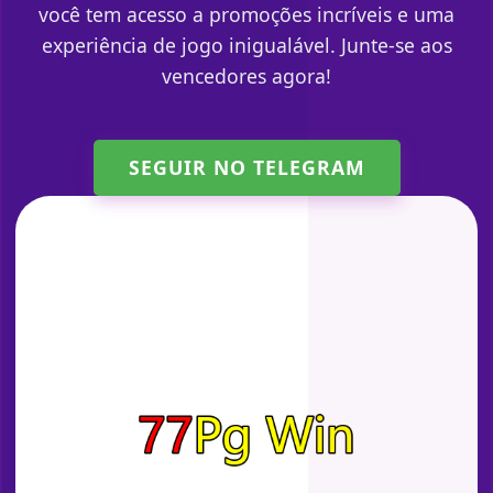
você tem acesso a promoções incríveis e uma
experiência de jogo inigualável. Junte-se aos
vencedores agora!
SEGUIR NO TELEGRAM