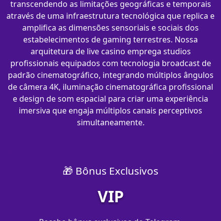
transcendendo as limitações geográficas e temporais
através de uma infraestrutura tecnológica que replica e
amplifica as dimensões sensoriais e sociais dos
estabelecimentos de gaming terrestres. Nossa
arquitetura de live casino emprega studios
profissionais equipados com tecnologia broadcast de
padrão cinematográfico, integrando múltiplos ângulos
de câmera 4K, iluminação cinematográfica profissional
e design de som espacial para criar uma experiência
imersiva que engaja múltiplos canais perceptivos
simultaneamente.
🎁 Bônus Exclusivos
VIP