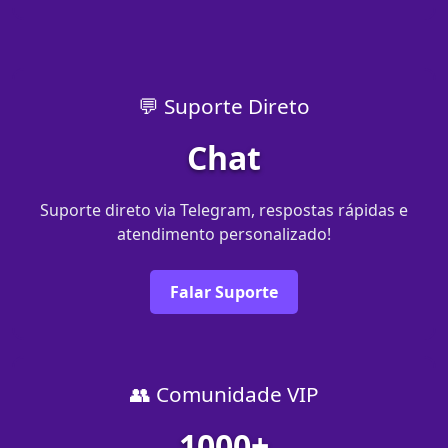
💬 Suporte Direto
Chat
Suporte direto via Telegram, respostas rápidas e
atendimento personalizado!
Falar Suporte
👥 Comunidade VIP
1000+