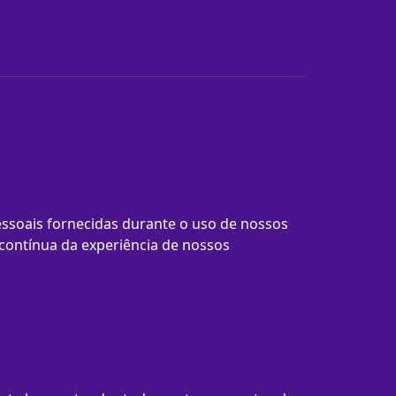
essoais fornecidas durante o uso de nossos
 contínua da experiência de nossos