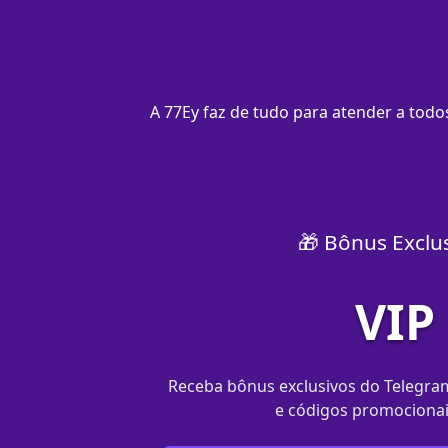
A 77Ey faz de tudo para atender a todos
🎁 Bônus Exclu
VIP
Receba bônus exclusivos do Telegra
e códigos promocionai