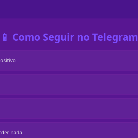
📱 Como Seguir no Telegram
ositivo
erder nada