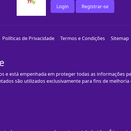
Login
Registrar-se
Políticas de Privacidade
Termos e Condições
Sitemap
de
rios e está empenhada em proteger todas as informações p
tados são utilizados exclusivamente para fins de melhoria