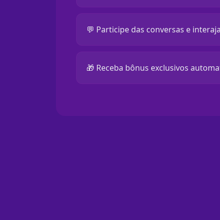
💬 Participe das conversas e interaj
🎁 Receba bônus exclusivos autom