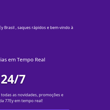
Ey Brasil , saques rápidos e bem-vindo à
cias em Tempo Real
24/7
e todas as novidades, promoções e
da 77Ey em tempo real!