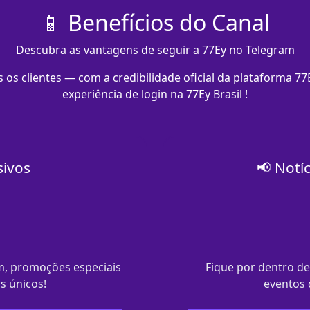
📱 Benefícios do Canal
Descubra as vantagens de seguir a 77Ey no Telegram
 os clientes — com a credibilidade oficial da plataforma 77
experiência de login na 77Ey Brasil !
sivos
📢 Notí
m, promoções especiais
Fique por dentro d
s únicos!
eventos 