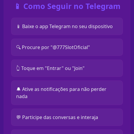
📱 Como Seguir no Telegram
📱 Baixe o app Telegram no seu dispositivo
🔍 Procure por "@777SlotOficial"
👆 Toque em "Entrar" ou "Join"
🔔 Ative as notificações para não perder
nada
💬 Participe das conversas e interaja