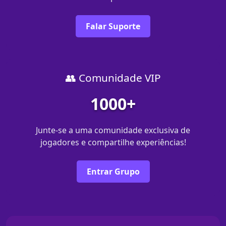
Falar Suporte
👥 Comunidade VIP
1000+
Junte-se a uma comunidade exclusiva de
jogadores e compartilhe experiências!
Entrar Grupo