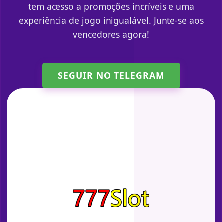
tem acesso a promoções incríveis e uma
experiência de jogo inigualável. Junte-se aos
vencedores agora!
SEGUIR NO TELEGRAM