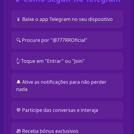
📱 Baixe o app Telegram no seu dispositivo
🔍 Procure por "@777RROficial"
👆 Toque em "Entrar" ou "Join"
🔔 Ative as notificações para não perder
nada
💬 Participe das conversas e interaja
🎁 Receba bônus exclusivos