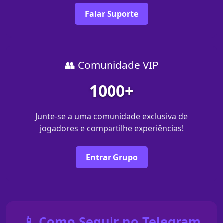
Falar Suporte
👥 Comunidade VIP
1000+
Junte-se a uma comunidade exclusiva de
jogadores e compartilhe experiências!
Entrar Grupo
📱 Como Seguir no Telegram