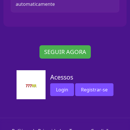
automaticamente
SEGUIR AGORA
Acessos
Login
Registrar-se