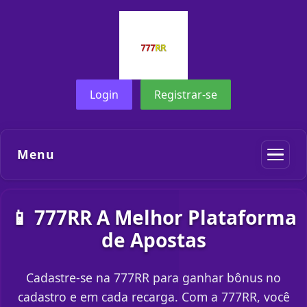
Login
Registrar-se
Menu
📱 777RR A Melhor Plataforma
de Apostas
Cadastre-se na 777RR para ganhar bônus no
cadastro e em cada recarga. Com a 777RR, você