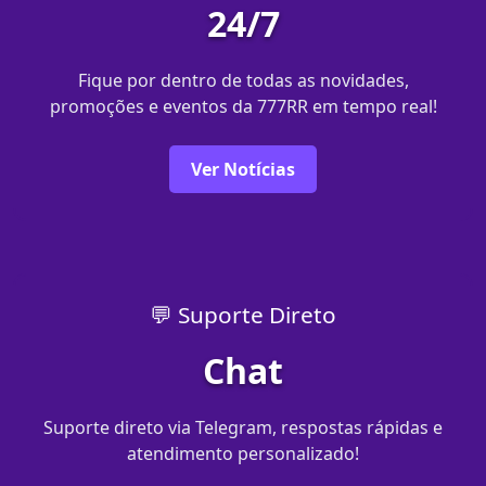
24/7
Fique por dentro de todas as novidades,
promoções e eventos da 777RR em tempo real!
Ver Notícias
💬 Suporte Direto
Chat
Suporte direto via Telegram, respostas rápidas e
atendimento personalizado!