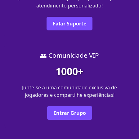
atendimento personalizado!
Falar Suporte
👥 Comunidade VIP
1000+
Junte-se a uma comunidade exclusiva de
jogadores e compartilhe experiências!
Entrar Grupo