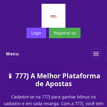
Login
Registrar-se
Menu
📱 777J A Melhor Plataforma
de Apostas
Cadastre-se na 777J para ganhar bônus no
cadastro e em cada recarga. Com a 777J, você tem