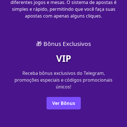
diferentes jogos e mesas. O sistema de apostas é
simples e rápido, permitindo que você faça suas
apostas com apenas alguns cliques.
🎁 Bônus Exclusivos
VIP
Receba bônus exclusivos do Telegram,
promoções especiais e códigos promocionais
únicos!
Ver Bônus