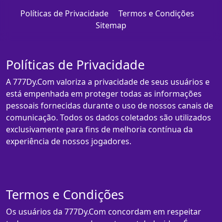
Políticas de Privacidade
Termos e Condições
Sitemap
Políticas de Privacidade
A 777Dy.Com valoriza a privacidade de seus usuários e
está empenhada em proteger todas as informações
pessoais fornecidas durante o uso de nossos canais de
comunicação. Todos os dados coletados são utilizados
exclusivamente para fins de melhoria contínua da
experiência de nossos jogadores.
Termos e Condições
Os usuários da 777Dy.Com concordam em respeitar