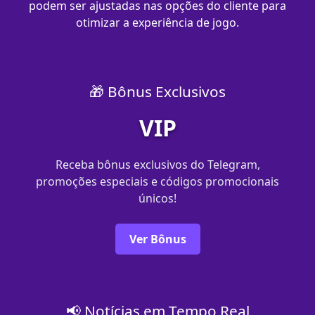
podem ser ajustadas nas opções do cliente para
otimizar a experiência de jogo.
🎁 Bônus Exclusivos
VIP
Receba bônus exclusivos do Telegram,
promoções especiais e códigos promocionais
únicos!
Ver Bônus
📢 Notícias em Tempo Real