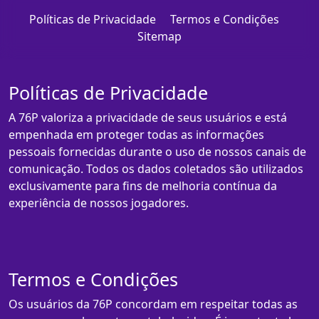
Políticas de Privacidade
Termos e Condições
Sitemap
Políticas de Privacidade
A 76P valoriza a privacidade de seus usuários e está
empenhada em proteger todas as informações
pessoais fornecidas durante o uso de nossos canais de
comunicação. Todos os dados coletados são utilizados
exclusivamente para fins de melhoria contínua da
experiência de nossos jogadores.
Termos e Condições
Os usuários da 76P concordam em respeitar todas as