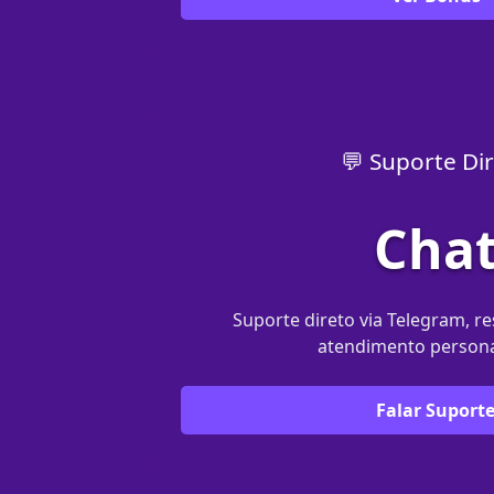
💬 Suporte Di
Cha
Suporte direto via Telegram, r
atendimento persona
Falar Suport