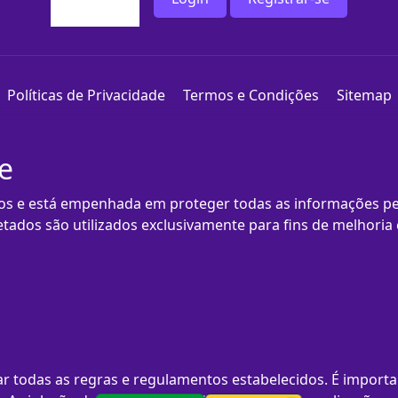
Políticas de Privacidade
Termos e Condições
Sitemap
de
rios e está empenhada em proteger todas as informações p
tados são utilizados exclusivamente para fins de melhoria
 todas as regras e regulamentos estabelecidos. É importa