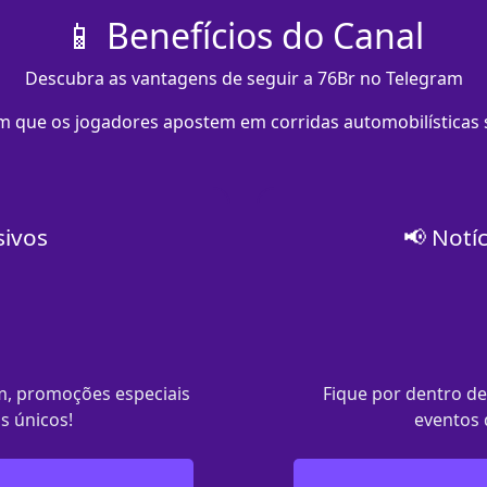
📱 Benefícios do Canal
Descubra as vantagens de seguir a 76Br no Telegram
em que os jogadores apostem em corridas automobilísticas s
sivos
📢 Notí
m, promoções especiais
Fique por dentro d
s únicos!
eventos 