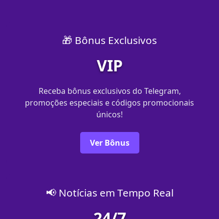
🎁 Bônus Exclusivos
VIP
Receba bônus exclusivos do Telegram,
promoções especiais e códigos promocionais
únicos!
Ver Bônus
📢 Notícias em Tempo Real
24/7