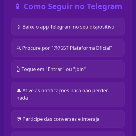
📱 Como Seguir no Telegram
📱 Baixe o app Telegram no seu dispositivo
🔍 Procure por "@755T PlataformaOficial"
👆 Toque em "Entrar" ou "Join"
🔔 Ative as notificações para não perder
nada
💬 Participe das conversas e interaja