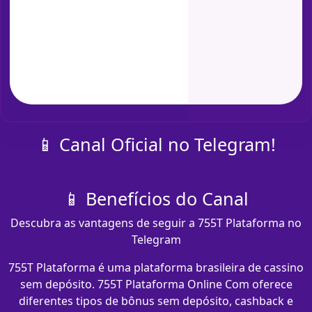
📱 Canal Oficial no Telegram!
📱 Benefícios do Canal
Descubra as vantagens de seguir a 755T Plataforma no
Telegram
755T Plataforma é uma plataforma brasileira de cassino
sem depósito. 755T Plataforma Online Com oferece
diferentes tipos de bônus sem depósito, cashback e