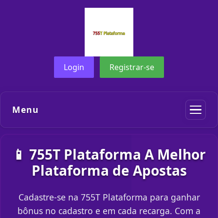
Login
Registrar-se
Menu
📱 755T Plataforma A Melhor
Plataforma de Apostas
Cadastre-se na 755T Plataforma para ganhar
bônus no cadastro e em cada recarga. Com a