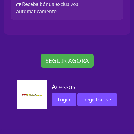
🎁 Receba bônus exclusivos
automaticamente
SEGUIR AGORA
Acessos
Login
Registrar-se