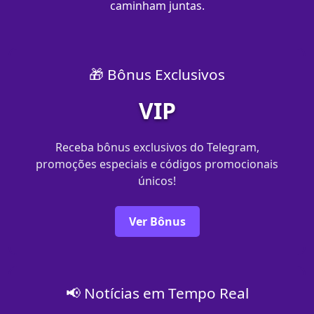
caminham juntas.
🎁 Bônus Exclusivos
VIP
Receba bônus exclusivos do Telegram,
promoções especiais e códigos promocionais
únicos!
Ver Bônus
📢 Notícias em Tempo Real