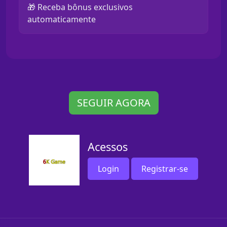
🎁 Receba bônus exclusivos
automaticamente
SEGUIR AGORA
Acessos
Login
Registrar-se