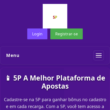
Login
Registrar-se
Menu
📱 5P A Melhor Plataforma de
Apostas
Cadastre-se na 5P para ganhar bônus no cadastro
e em cada recarga. Com a 5P, você tem acesso a