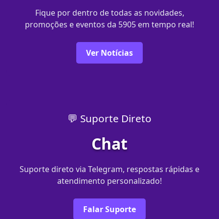
Fique por dentro de todas as novidades,
promoções e eventos da 5905 em tempo real!
Ver Notícias
💬 Suporte Direto
Chat
Suporte direto via Telegram, respostas rápidas e
atendimento personalizado!
Falar Suporte