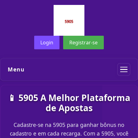
Login
Registrar-se
Menu
📱 5905 A Melhor Plataforma
de Apostas
Cadastre-se na 5905 para ganhar bônus no
cadastro e em cada recarga. Com a 5905, você