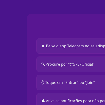
📱 Baixe o app Telegram no seu disp
🔍 Procure por "@5757Oficial"
👆 Toque em "Entrar" ou "Join"
🔔 Ative as notificações para não p