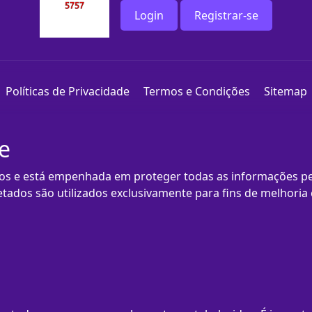
Login
Registrar-se
Políticas de Privacidade
Termos e Condições
Sitemap
de
rios e está empenhada em proteger todas as informações p
tados são utilizados exclusivamente para fins de melhoria