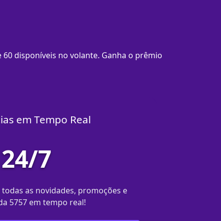
 60 disponíveis no volante. Ganha o prêmio
cias em Tempo Real
24/7
e todas as novidades, promoções e
da 5757 em tempo real!