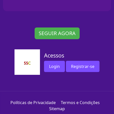
SEGUIR AGORA
Acessos
Login
Registrar-se
Políticas de Privacidade
Termos e Condições
Sitemap