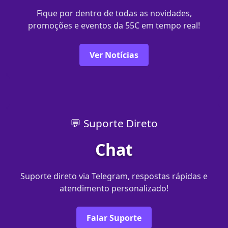
Fique por dentro de todas as novidades,
promoções e eventos da 55C em tempo real!
Ver Notícias
💬 Suporte Direto
Chat
Suporte direto via Telegram, respostas rápidas e
atendimento personalizado!
Falar Suporte