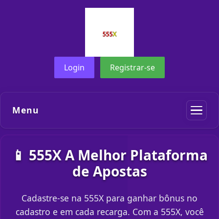
Login
Registrar-se
Menu
📱 555X A Melhor Plataforma
de Apostas
Cadastre-se na 555X para ganhar bônus no
cadastro e em cada recarga. Com a 555X, você