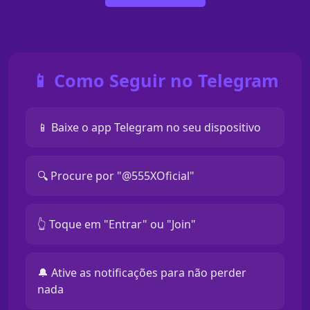
📱 Como Seguir no Telegram
📱 Baixe o app Telegram no seu dispositivo
🔍 Procure por "@555XOficial"
👆 Toque em "Entrar" ou "Join"
🔔 Ative as notificações para não perder
nada