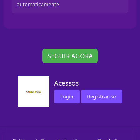
automaticamente
SEGUIR AGORA
Acessos
Login
Registrar-se