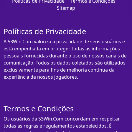
Políticas de Privacidade
Termos e Condições
Sitemap
Políticas de Privacidade
A 53Win.Com valoriza a privacidade de seus usuários e
está empenhada em proteger todas as informações
pessoais fornecidas durante o uso de nossos canais de
comunicação. Todos os dados coletados são utilizados
exclusivamente para fins de melhoria contínua da
experiência de nossos jogadores.
Termos e Condições
Os usuários da 53Win.Com concordam em respeitar
todas as regras e regulamentos estabelecidos. É