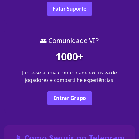
Falar Suporte
👥 Comunidade VIP
1000+
Junte-se a uma comunidade exclusiva de
jogadores e compartilhe experiências!
Entrar Grupo
📱 Como Seguir no Telegram