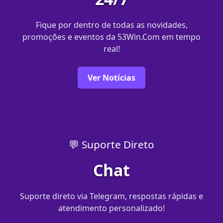
Fique por dentro de todas as novidades,
promoções e eventos da 53Win.Com em tempo
real!
Ver Notícias
💬 Suporte Direto
Chat
Suporte direto via Telegram, respostas rápidas e
atendimento personalizado!