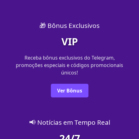
🎁 Bônus Exclusivos
VIP
Receba bônus exclusivos do Telegram,
promoções especiais e códigos promocionais
únicos!
Ver Bônus
📢 Notícias em Tempo Real
24/7