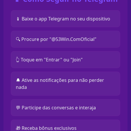
📱 Baixe o app Telegram no seu dispositivo
🔍 Procure por "@53Win.ComOficial"
👆 Toque em "Entrar" ou "Join"
🔔 Ative as notificações para não perder
nada
💬 Participe das conversas e interaja
🎁 Receba bônus exclusivos