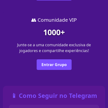
👥 Comunidade VIP
1000+
Junte-se a uma comunidade exclusiva de
jogadores e compartilhe experiências!
Entrar Grupo
📱 Como Seguir no Telegram