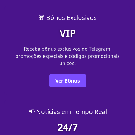
🎁 Bônus Exclusivos
VIP
Receba bônus exclusivos do Telegram,
promoções especiais e códigos promocionais
únicos!
Ver Bônus
📢 Notícias em Tempo Real
24/7