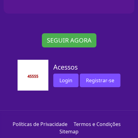
SEGUIR AGORA
Acessos
Login
Registrar-se
Políticas de Privacidade
Termos e Condições
Sitemap