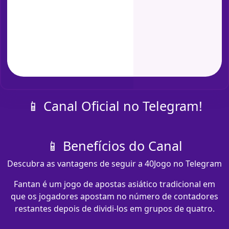
📱 Canal Oficial no Telegram!
📱 Benefícios do Canal
Descubra as vantagens de seguir a 40Jogo no Telegram
Fantan é um jogo de apostas asiático tradicional em
que os jogadores apostam no número de contadores
restantes depois de dividi-los em grupos de quatro.