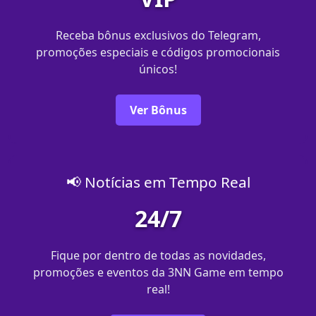
Receba bônus exclusivos do Telegram,
promoções especiais e códigos promocionais
únicos!
Ver Bônus
📢 Notícias em Tempo Real
24/7
Fique por dentro de todas as novidades,
promoções e eventos da 3NN Game em tempo
real!