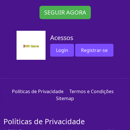
SEGUIR AGORA
Acessos
Login
Registrar-se
Políticas de Privacidade
Termos e Condições
Sitemap
Políticas de Privacidade