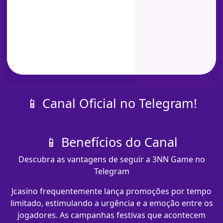
📱 Canal Oficial no Telegram!
📱 Benefícios do Canal
Descubra as vantagens de seguir a 3NN Game no
Telegram
Jcasino frequentemente lança promoções por tempo
limitado, estimulando a urgência e a emoção entre os
jogadores. As campanhas festivas que acontecem