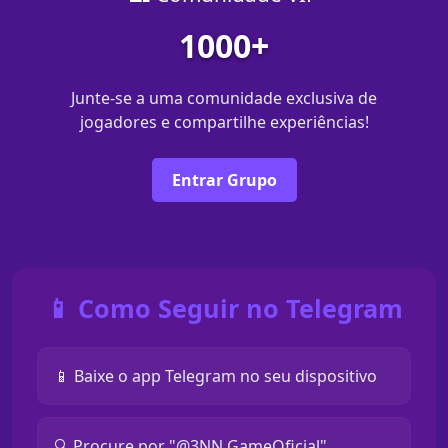
1000+
Junte-se a uma comunidade exclusiva de
jogadores e compartilhe experiências!
Entrar Grupo
📱 Como Seguir no Telegram
📱 Baixe o app Telegram no seu dispositivo
🔍 Procure por "@3NN GameOficial"