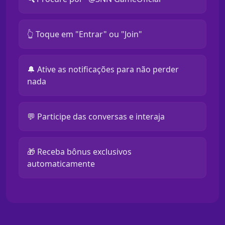
👆 Toque em "Entrar" ou "Join"
🔔 Ative as notificações para não perder
nada
💬 Participe das conversas e interaja
🎁 Receba bônus exclusivos
automaticamente