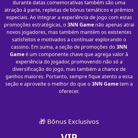
durante datas comemorativas também são uma
atração à parte, repletas de bônus temáticos e prêmios
especiais. Ao integrar a experiência de jogo com estas
promoções estratégicas, o
3NN Game
não apenas atrai
novos jogadores, mas também mantém os existentes
satisfeitos e motivados a continuar explorando o
cassino. Em suma, a seção de promoções do
3NN
Game
é um componente chave que agrega valor à
experiência do jogador, promovendo não só a
diversificação do jogo, mas também a chance de
ganhos maiores. Portanto, sempre fique atento a essa
seção e aproveite o melhor do que o
3NN Game
tem a
oferecer.
🎁 Bônus Exclusivos
VIP