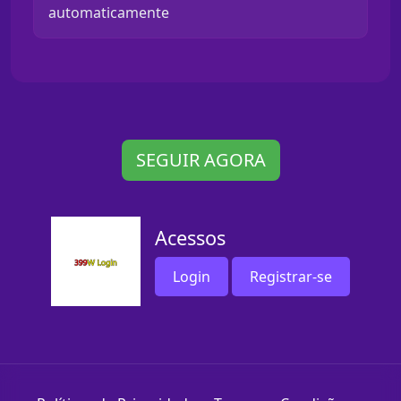
automaticamente
SEGUIR AGORA
Acessos
Login
Registrar-se