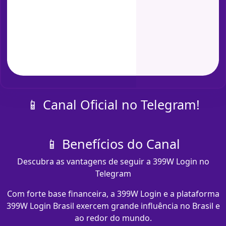
📱 Canal Oficial no Telegram!
📱 Benefícios do Canal
Descubra as vantagens de seguir a 399W Login no
Telegram
Com forte base financeira, a 399W Login e a plataforma
399W Login Brasil exercem grande influência no Brasil e
ao redor do mundo.