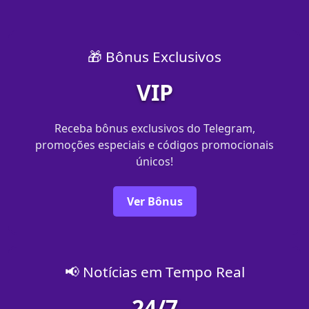
🎁 Bônus Exclusivos
VIP
Receba bônus exclusivos do Telegram,
promoções especiais e códigos promocionais
únicos!
Ver Bônus
📢 Notícias em Tempo Real
24/7