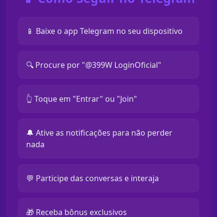
📱 Baixe o app Telegram no seu dispositivo
🔍 Procure por "@399W LoginOficial"
👆 Toque em "Entrar" ou "Join"
🔔 Ative as notificações para não perder
nada
💬 Participe das conversas e interaja
🎁 Receba bônus exclusivos