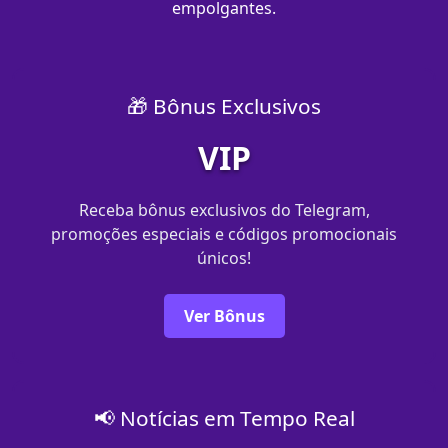
empolgantes.
🎁 Bônus Exclusivos
VIP
Receba bônus exclusivos do Telegram,
promoções especiais e códigos promocionais
únicos!
Ver Bônus
📢 Notícias em Tempo Real