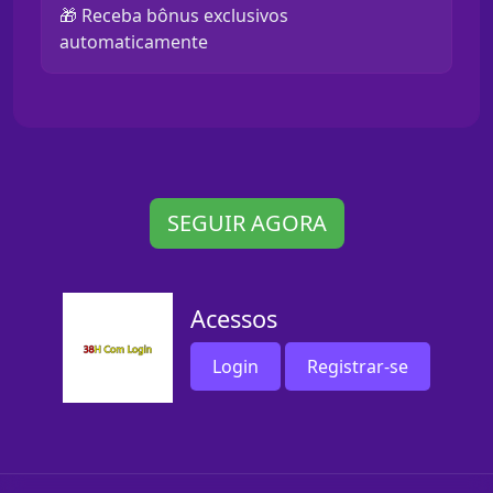
🎁 Receba bônus exclusivos
automaticamente
SEGUIR AGORA
Acessos
Login
Registrar-se