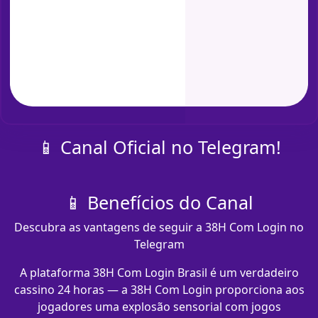
📱 Canal Oficial no Telegram!
📱 Benefícios do Canal
Descubra as vantagens de seguir a 38H Com Login no
Telegram
A plataforma 38H Com Login Brasil é um verdadeiro
cassino 24 horas — a 38H Com Login proporciona aos
jogadores uma explosão sensorial com jogos