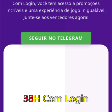
Com Login, você tem acesso a promoções
incríveis e uma experiência de jogo inigualável.
Junte-se aos vencedores agora!
SEGUIR NO TELEGRAM