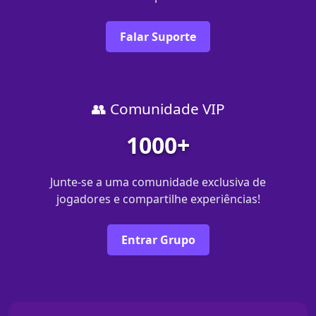
Falar Suporte
👥 Comunidade VIP
1000+
Junte-se a uma comunidade exclusiva de
jogadores e compartilhe experiências!
Entrar Grupo