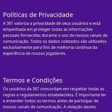
Políticas de Privacidade
A 36T valoriza a privacidade de seus usuários e está
empenhada em proteger todas as informações
pessoais fornecidas durante o uso de nossos canais de
comunicação. Todos os dados coletados são utilizados
exclusivamente para fins de melhoria contínua da
experiência de nossos jogadores.
Termos e Condições
Os usuários da 36T concordam em respeitar todas as
regras e regulamentos estabelecidos. É importante ler
e entender todos os termos antes de participar de
nossos canais de comunicação. A violação destes