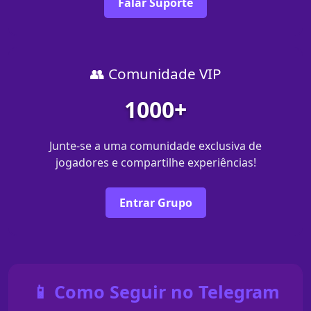
Falar Suporte
👥 Comunidade VIP
1000+
Junte-se a uma comunidade exclusiva de
jogadores e compartilhe experiências!
Entrar Grupo
📱 Como Seguir no Telegram