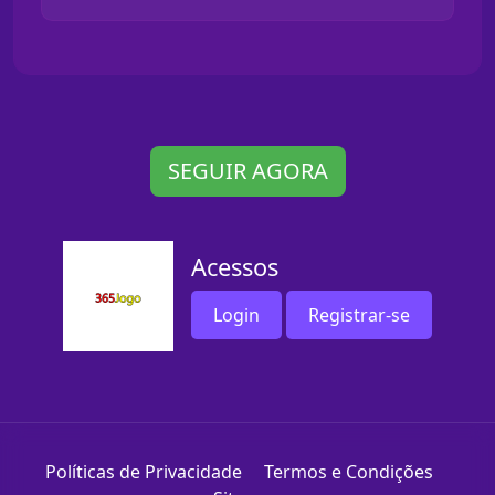
SEGUIR AGORA
Acessos
Login
Registrar-se
Políticas de Privacidade
Termos e Condições