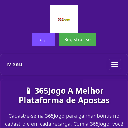
Login
Registrar-se
Menu
📱 365Jogo A Melhor
Plataforma de Apostas
Cadastre-se na 365Jogo para ganhar bônus no
cadastro e em cada recarga. Com a 365Jogo, você