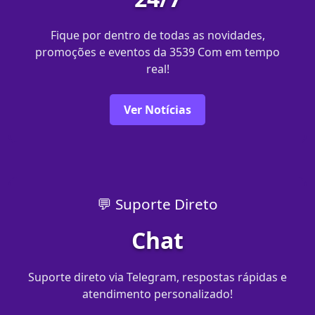
Fique por dentro de todas as novidades,
promoções e eventos da 3539 Com em tempo
real!
Ver Notícias
💬 Suporte Direto
Chat
Suporte direto via Telegram, respostas rápidas e
atendimento personalizado!