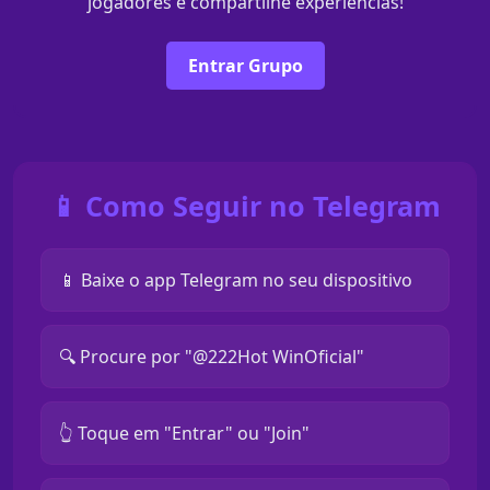
jogadores e compartilhe experiências!
Entrar Grupo
📱 Como Seguir no Telegram
📱 Baixe o app Telegram no seu dispositivo
🔍 Procure por "@222Hot WinOficial"
👆 Toque em "Entrar" ou "Join"