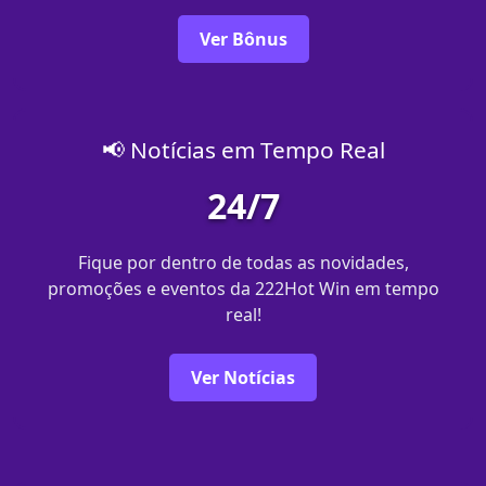
Ver Bônus
📢 Notícias em Tempo Real
24/7
Fique por dentro de todas as novidades,
promoções e eventos da 222Hot Win em tempo
real!
Ver Notícias