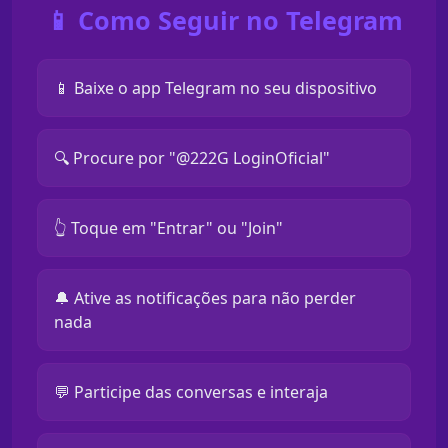
📱 Como Seguir no Telegram
📱 Baixe o app Telegram no seu dispositivo
🔍 Procure por "@222G LoginOficial"
👆 Toque em "Entrar" ou "Join"
🔔 Ative as notificações para não perder
nada
💬 Participe das conversas e interaja