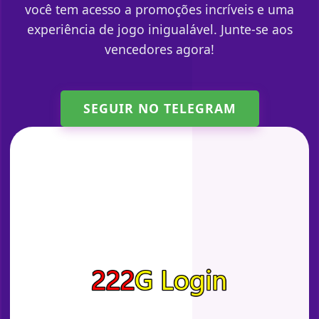
você tem acesso a promoções incríveis e uma
experiência de jogo inigualável. Junte-se aos
vencedores agora!
SEGUIR NO TELEGRAM