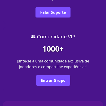
Falar Suporte
👥 Comunidade VIP
1000+
Junte-se a uma comunidade exclusiva de
jogadores e compartilhe experiências!
Entrar Grupo