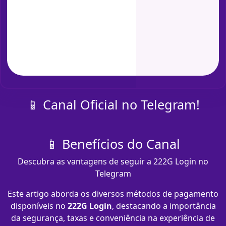
📱 Canal Oficial no Telegram!
📱 Benefícios do Canal
Descubra as vantagens de seguir a 222G Login no
Telegram
Este artigo aborda os diversos métodos de pagamento
disponíveis no
222G Login
, destacando a importância
da segurança, taxas e conveniência na experiência de