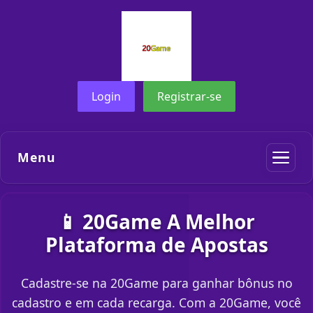
Login
Registrar-se
Menu
📱 20Game A Melhor
Plataforma de Apostas
Cadastre-se na 20Game para ganhar bônus no
cadastro e em cada recarga. Com a 20Game, você