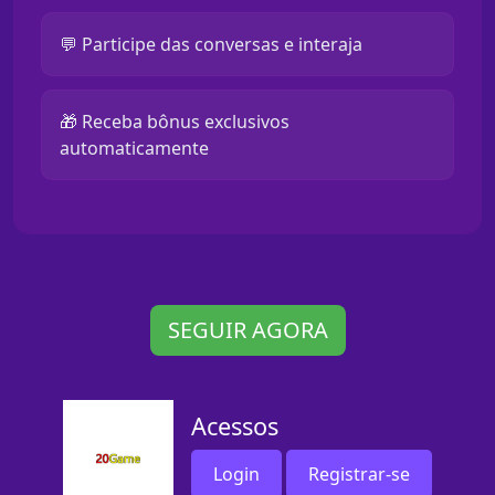
💬 Participe das conversas e interaja
🎁 Receba bônus exclusivos
automaticamente
SEGUIR AGORA
Acessos
Login
Registrar-se