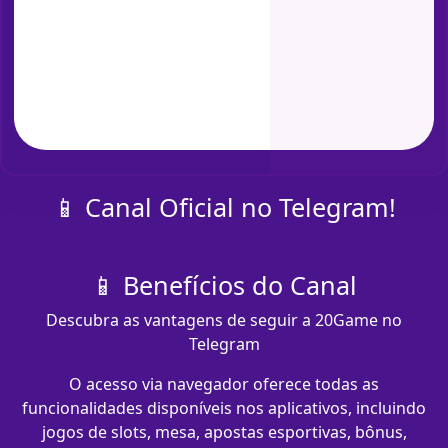
📱 Canal Oficial no Telegram!
📱 Benefícios do Canal
Descubra as vantagens de seguir a 20Game no
Telegram
O acesso via navegador oferece todas as
funcionalidades disponíveis nos aplicativos, incluindo
jogos de slots, mesa, apostas esportivas, bônus,