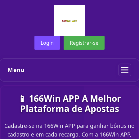
Login
Registrar-se
Menu
📱 166Win APP A Melhor
Plataforma de Apostas
Cadastre-se na 166Win APP para ganhar bônus no
cadastro e em cada recarga. Com a 166Win APP,