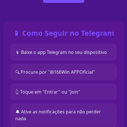
📱 Como Seguir no Telegram
📱 Baixe o app Telegram no seu dispositivo
🔍 Procure por "@166Win APPOficial"
👆 Toque em "Entrar" ou "Join"
🔔 Ative as notificações para não perder
nada