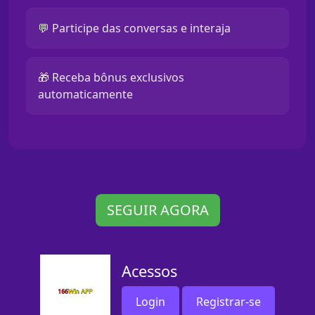
💬 Participe das conversas e interaja
🎁 Receba bônus exclusivos
automaticamente
SEGUIR AGORA
Acessos
Login
Registrar-se