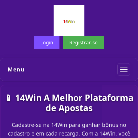
Login
Registrar-se
Menu
📱 14Win A Melhor Plataforma
de Apostas
Cadastre-se na 14Win para ganhar bônus no
cadastro e em cada recarga. Com a 14Win, você