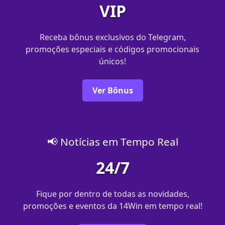
VIP
Receba bônus exclusivos do Telegram,
promoções especiais e códigos promocionais
únicos!
Ver Bônus
📢 Notícias em Tempo Real
24/7
Fique por dentro de todas as novidades,
promoções e eventos da 14Win em tempo real!