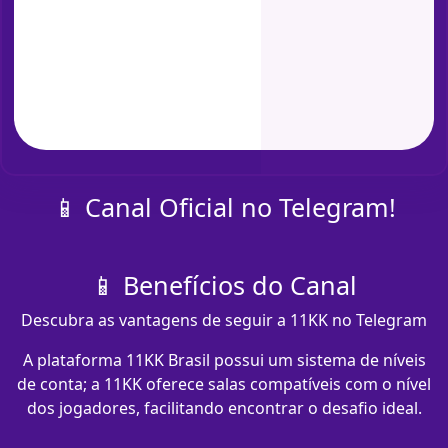
📱 Canal Oficial no Telegram!
📱 Benefícios do Canal
Descubra as vantagens de seguir a 11KK no Telegram
A plataforma 11KK Brasil possui um sistema de níveis
de conta; a 11KK oferece salas compatíveis com o nível
dos jogadores, facilitando encontrar o desafio ideal.