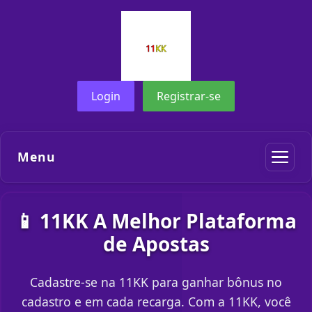
Login
Registrar-se
Menu
📱 11KK A Melhor Plataforma
de Apostas
Cadastre-se na 11KK para ganhar bônus no
cadastro e em cada recarga. Com a 11KK, você