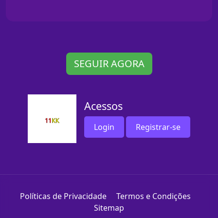
SEGUIR AGORA
Acessos
Login
Registrar-se
Políticas de Privacidade
Termos e Condições
Sitemap