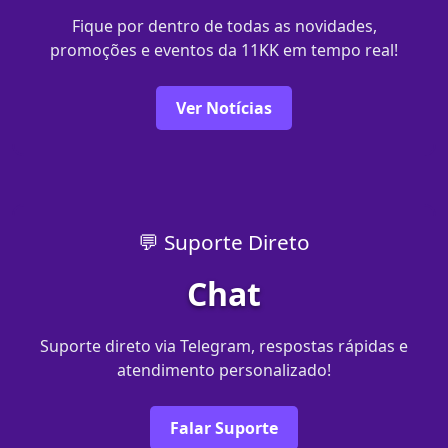
Fique por dentro de todas as novidades,
promoções e eventos da 11KK em tempo real!
Ver Notícias
💬 Suporte Direto
Chat
Suporte direto via Telegram, respostas rápidas e
atendimento personalizado!
Falar Suporte