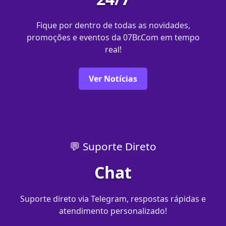
Fique por dentro de todas as novidades,
promoções e eventos da 07Br.Com em tempo
real!
Ver Notícias
💬 Suporte Direto
Chat
Suporte direto via Telegram, respostas rápidas e
atendimento personalizado!