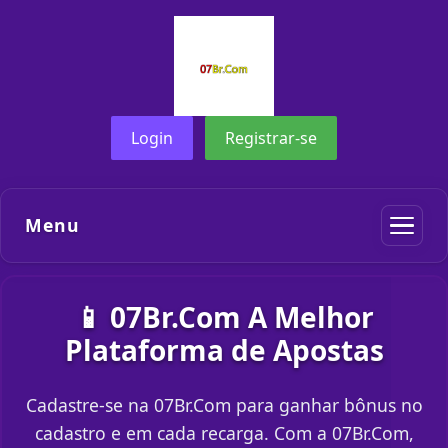
Login
Registrar-se
Menu
📱 07Br.Com A Melhor
Plataforma de Apostas
Cadastre-se na 07Br.Com para ganhar bônus no
cadastro e em cada recarga. Com a 07Br.Com,