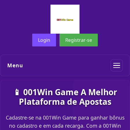
Login
Registrar-se
Menu
📱 001Win Game A Melhor
Plataforma de Apostas
Cadastre-se na 001Win Game para ganhar bônus
no cadastro e em cada recarga. Com a 001Win