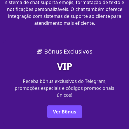
sistema de chat suporta emojis, formatação de texto e
notificações personalizáveis. O chat também oferece
integração com sistemas de suporte ao cliente para
atendimento mais eficiente.
🎁 Bônus Exclusivos
VIP
Receba bônus exclusivos do Telegram,
promoções especiais e códigos promocionais
únicos!
Ver Bônus