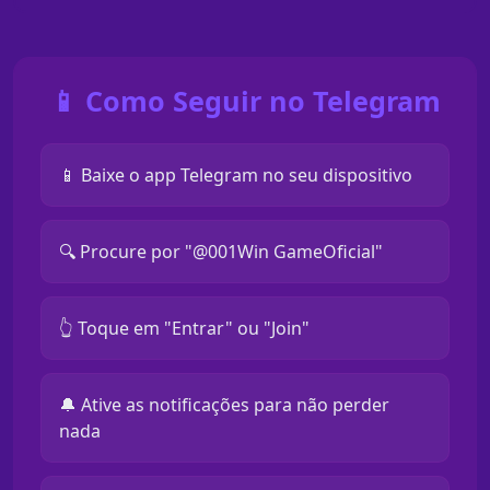
📱 Como Seguir no Telegram
📱 Baixe o app Telegram no seu dispositivo
🔍 Procure por "@001Win GameOficial"
👆 Toque em "Entrar" ou "Join"
🔔 Ative as notificações para não perder
nada